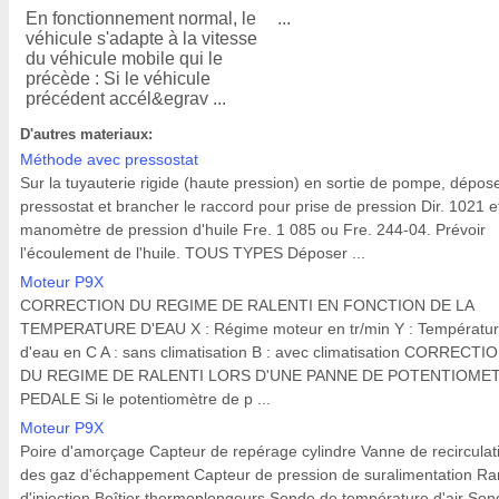
En fonctionnement normal, le
...
véhicule s'adapte à la vitesse
du véhicule mobile qui le
précède : Si le véhicule
précédent accél&egrav ...
D'autres materiaux:
Méthode avec pressostat
Sur la tuyauterie rigide (haute pression) en sortie de pompe, dépose
pressostat et brancher le raccord pour prise de pression Dir. 1021 et
manomètre de pression d'huile Fre. 1 085 ou Fre. 244-04. Prévoir
l'écoulement de l'huile. TOUS TYPES Déposer ...
Moteur P9X
CORRECTION DU REGIME DE RALENTI EN FONCTION DE LA
TEMPERATURE D'EAU X : Régime moteur en tr/min Y : Températu
d'eau en C A : sans climatisation B : avec climatisation CORRECTI
DU REGIME DE RALENTI LORS D'UNE PANNE DE POTENTIOME
PEDALE Si le potentiomètre de p ...
Moteur P9X
Poire d'amorçage Capteur de repérage cylindre Vanne de recirculat
des gaz d'échappement Capteur de pression de suralimentation R
d'injection Boîtier thermoplongeurs Sonde de température d'air Son