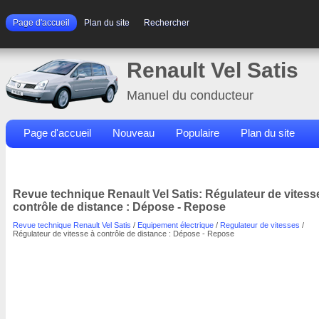
Page d'accueil
Plan du site
Rechercher
Renault Vel Satis
Manuel du conducteur
Page d'accueil
Nouveau
Populaire
Plan du site
Contacts
Rechercher
Revue technique Renault Vel Satis: Régulateur de vitess
contrôle de distance : Dépose - Repose
Revue technique Renault Vel Satis
/
Equipement électrique
/
Regulateur de vitesses
/
Régulateur de vitesse à contrôle de distance : Dépose - Repose