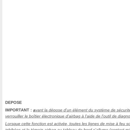
DEPOSE
IMPORTANT :
a
vant la dépose d'un élément du système de sécurit
verrouiller le boîtier électronique d'airbag à l'aide de l'outil de diagno
Lorsque cette fonction est activée, toutes les lignes de mise à feu s
inhibées et le témoin airbag au tableau de bord s'allume (contact mi