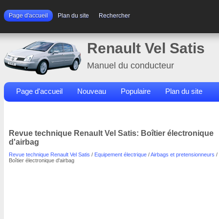
Page d'accueil
Plan du site
Rechercher
Renault Vel Satis
Manuel du conducteur
Page d'accueil
Nouveau
Populaire
Plan du site
Contacts
Rechercher
Revue technique Renault Vel Satis: Boîtier électronique
d'airbag
Revue technique Renault Vel Satis
/
Equipement électrique
/
Airbags et pretensionneurs
/
Boîtier électronique d'airbag