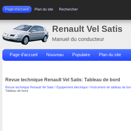
Page d'accueil
Plan du site
Rechercher
Renault Vel Satis
Manuel du conducteur
Page d'accueil
Nouveau
Populaire
Plan du site
Contacts
Rechercher
Revue technique Renault Vel Satis: Tableau de bord
Revue technique Renault Vel Satis
/
Equipement électrique
/
Instrument de tableau de bo
Tableau de bord