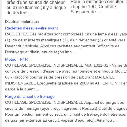
Pour la méthode consulter l
près d'une source de chaleur
chapitre 19C. Contrôle
ou d'une flamme ; il y a risque
S'assurer de ...
de déclenc ...
D'autres materiaux:
Raclettes d'essuie-vitre avant
RACLETTES Ces raclettes sont composées : d'une lame d'essuyag
(1), de deux inserts métalliques (2), d'un déflecteur (3) orienté vers
l'avant du véhicule. Ainsi ces raclettes augmentent l'efficacité de
l'essuyage et diminuent de façon imp ...
Moteur F4R
OUTILLAGE SPECIALISE INDISPENSABLE Mot. 1311-01 - Valise d
contrôle de pression d'essence avec manomètre et embouts Mot. 1
08 - Raccord pour prise de pression de carburant MATERIEL
INDISPENSABLE Eprouvette graduée de 2000 ml ATTENTION : Pe
garde à la quant ...
Purge du circuit de freinage
OUTILLAGE SPECIALISE INDISPENSABLE Appareil de purge des
circuits de freinage (ayant reçu l'agrément Renault) Outil de diagnos
Pour un fonctionnement correct, un circuit de freinage doit être exe
de gaz (air extérieur au circuit, vapeur d'eau, etc.). Ainsi tou ...