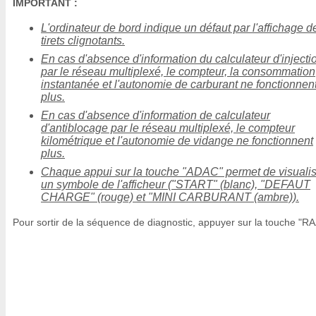
IMPORTANT :
L'ordinateur de bord indique un défaut par l'affichage d
tirets clignotants.
En cas d'absence d'information du calculateur d'injecti
par le réseau multiplexé, le compteur, la consommation
instantanée et l'autonomie de carburant ne fonctionnen
plus.
En cas d'absence d'information de calculateur
d'antiblocage par le réseau multiplexé, le compteur
kilométrique et l'autonomie de vidange ne fonctionnent
plus.
Chaque appui sur la touche "ADAC" permet de visualis
un symbole de l'afficheur ("START" (blanc), "DEFAUT
CHARGE" (rouge) et "MINI CARBURANT (ambre)).
Pour sortir de la séquence de diagnostic, appuyer sur la touche "RA