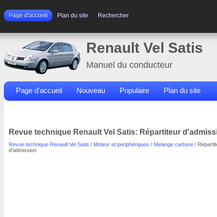
Page d'accueil
Plan du site
Rechercher
Renault Vel Satis
Manuel du conducteur
Page d'accueil
Nouveau
Populaire
Plan du site
Contacts
Rechercher
Revue technique Renault Vel Satis: Répartiteur d'admiss
Revue technique Renault Vel Satis
/
Moteur et périphériques
/
Melange carbure
/ Répartit
d'admission