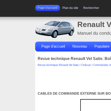
Page d'accueil
Plan du site
Rechercher
Renault V
Manuel du condu
Page d'accueil
Nouveau
Populaire
Revue technique Renault Vel Satis: Bo
Revue technique Renault Vel Satis
/
Châssis
/
Commandes d'
CABLES DE COMMANDE EXTERNE SUR BOI