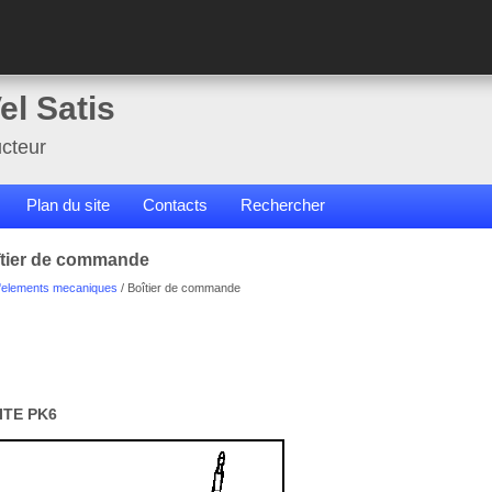
el Satis
cteur
Plan du site
Contacts
Rechercher
îtier de commande
elements mecaniques
/ Boîtier de commande
TE PK6