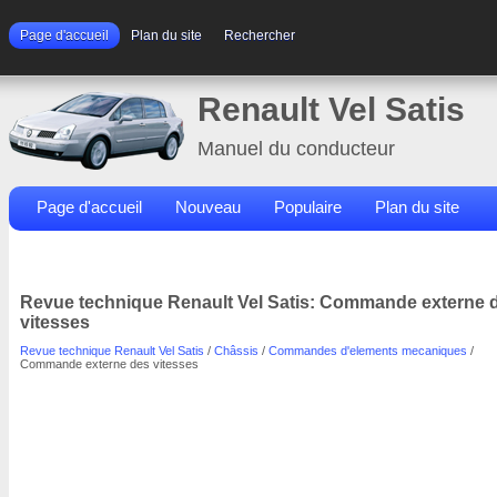
Page d'accueil
Plan du site
Rechercher
Renault Vel Satis
Manuel du conducteur
Page d'accueil
Nouveau
Populaire
Plan du site
Contacts
Rechercher
Revue technique Renault Vel Satis: Commande externe 
vitesses
Revue technique Renault Vel Satis
/
Châssis
/
Commandes d'elements mecaniques
/
Commande externe des vitesses