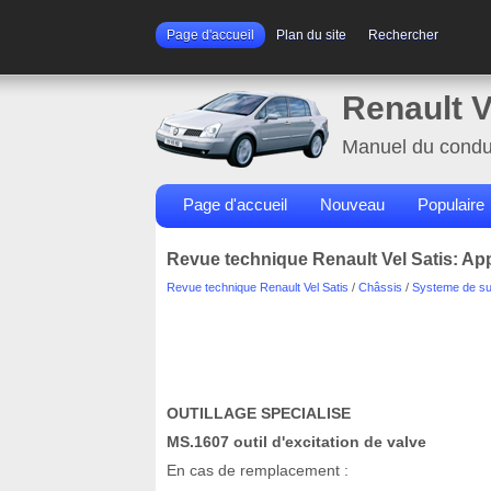
Page d'accueil
Plan du site
Rechercher
Renault V
Manuel du condu
Page d'accueil
Nouveau
Populaire
Revue technique Renault Vel Satis: Ap
Revue technique Renault Vel Satis
/
Châssis
/
Systeme de sur
OUTILLAGE SPECIALISE
MS.1607 outil d'excitation de valve
En cas de remplacement :