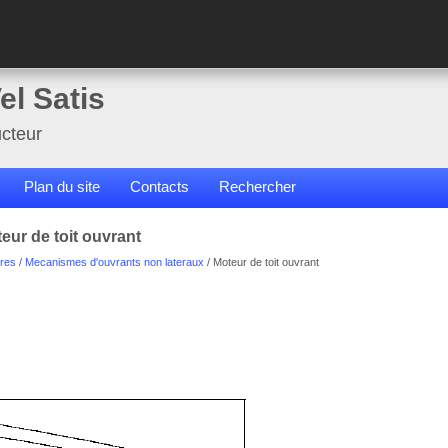
el Satis
cteur
Plan du site
Contacts
Rechercher
eur de toit ouvrant
res
/
Mecanismes d'ouvrants non lateraux
/ Moteur de toit ouvrant