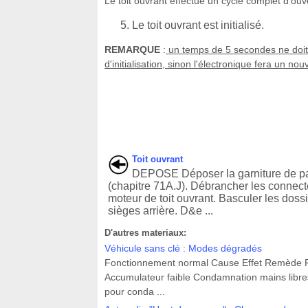
Le toit ouvrant effectue un cycle complet d'ouv
Le toit ouvrant est initialisé.
REMARQUE
:
un temps de 5 secondes ne doit 
d'initialisation, sinon l'électronique fera un nouv
Toit ouvrant
DEPOSE Déposer la garniture de pa
(chapitre 71A.J). Débrancher les connec
moteur de toit ouvrant. Basculer les doss
sièges arrière. D&e ...
D'autres materiaux:
Véhicule sans clé : Modes dégradés
Fonctionnement normal Cause Effet Remède F
Accumulateur faible Condamnation mains libre
pour conda ...