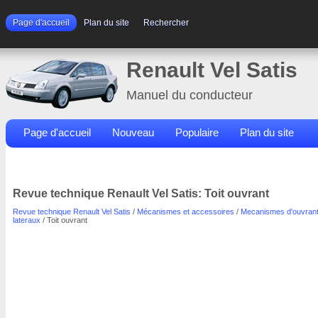
Page d'accueil
Plan du site
Rechercher
Renault Vel Satis
Manuel du conducteur
Page d'accueil
Nouveau
Populaire
Plan du site
Contacts
Rechercher
Revue technique Renault Vel Satis: Toit ouvrant
Revue technique Renault Vel Satis
/
Mécanismes et accessoires
/
Mecanismes d'ouvran
lateraux
/ Toit ouvrant