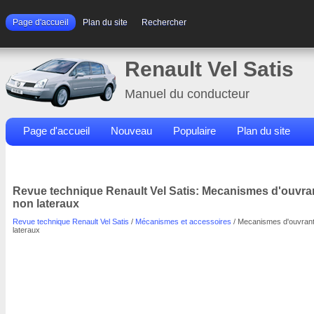
Page d'accueil
Plan du site
Rechercher
Renault Vel Satis
Manuel du conducteur
Page d'accueil
Nouveau
Populaire
Plan du site
Contacts
Rechercher
Revue technique Renault Vel Satis: Mecanismes d'ouvra
non lateraux
Revue technique Renault Vel Satis
/
Mécanismes et accessoires
/ Mecanismes d'ouvran
lateraux