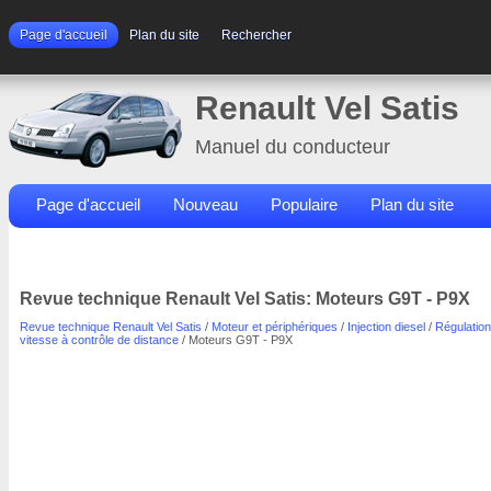
Page d'accueil
Plan du site
Rechercher
Renault Vel Satis
Manuel du conducteur
Page d'accueil
Nouveau
Populaire
Plan du site
Contacts
Rechercher
Revue technique Renault Vel Satis: Moteurs G9T - P9X
Revue technique Renault Vel Satis
/
Moteur et périphériques
/
Injection diesel
/
Régulation
vitesse à contrôle de distance
/ Moteurs G9T - P9X