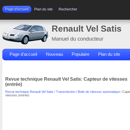
Page d'accueil
Plan du site
Rechercher
Renault Vel Satis
Manuel du conducteur
Page d'accueil
Nouveau
Populaire
Plan du site
Contacts
Rechercher
Revue technique Renault Vel Satis: Capteur de vitesses
(entrée)
Revue technique Renault Vel Satis
/
Transmission
/
Boite de vitesses automatique
/ Capt
vitesses (entrée)