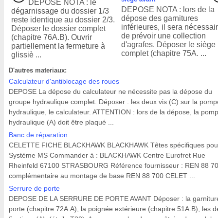
DEPOSE NOTA : le
DEPOSE NOTA : lors de la
dégarnissage du dossier 1/3
dépose des garnitures
reste identique au dossier 2/3.
inférieures, il sera nécessai
Déposer le dossier complet
de prévoir une collection
(chapitre 76A.B). Ouvrir
d'agrafes. Déposer le siège
partiellement la fermeture à
complet (chapitre 75A. ...
glissiè ...
D'autres materiaux:
Calculateur d'antiblocage des roues
DEPOSE La dépose du calculateur ne nécessite pas la dépose du
groupe hydraulique complet. Déposer : les deux vis (C) sur la pomp
hydraulique, le calculateur. ATTENTION : lors de la dépose, la pom
hydraulique (A) doit être plaqué ...
Banc de réparation
CELETTE FICHE BLACKHAWK BLACKHAWK Têtes spécifiques pou
Système MS Commander à : BLACKHAWK Centre Eurofret Rue
Rheinfeld 67100 STRASBOURG Référence fournisseur : REN 88 7
complémentaire au montage de base REN 88 700 CELET ...
Serrure de porte
DEPOSE DE LA SERRURE DE PORTE AVANT Déposer : la garnitur
porte (chapitre 72A.A), la poignée extérieure (chapitre 51A.B), les 