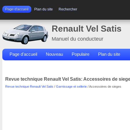
Page d'accueil
Plan du site
Rechercher
Renault Vel Satis
Manuel du conducteur
Page d'accueil
Nouveau
Populaire
Plan du site
Contacts
Rechercher
Revue technique Renault Vel Satis: Accessoires de sieg
Revue technique Renault Vel Satis
/
Garnissage et sellerie
/ Accessoires de sieges