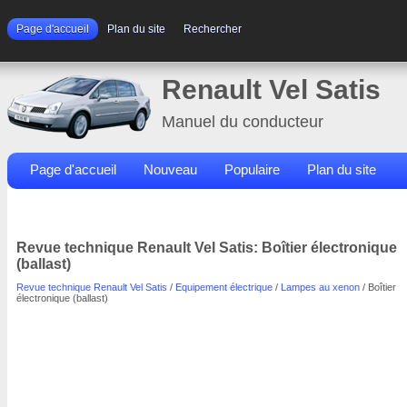
Page d'accueil
Plan du site
Rechercher
Renault Vel Satis
Manuel du conducteur
Page d'accueil
Nouveau
Populaire
Plan du site
Contacts
Rechercher
Revue technique Renault Vel Satis: Boîtier électronique
(ballast)
Revue technique Renault Vel Satis
/
Equipement électrique
/
Lampes au xenon
/ Boîtier
électronique (ballast)