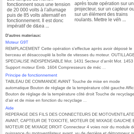
après toute opération sur un
fonctionnent sous une tension
projecteur, sur un capteur o
de 20 000 volts à l'allumage
sur un élément des trains
puis de 85 volts alternatif en
roulants. Mettre le véh ...
fonctionnement. Il est donc
impératif de d&ea ...
D'autres materiaux:
Moteur G9T
REMPLACEMENT Cette opération s'effectue après avoir déposé le
berceau et désaccouplé la boîte de vitesses du moteur. OUTILLAG
SPECIALISE INDISPENSABLE Mot. 1431 Secteur d'arrêt Mot. 1453
Support moteur Emb. 1604 Compresseurs de méc ...
Principe de fonctionnement
TABLEAU DE COMMANDE AVANT Touche de mise en mode
automatique Bouton de réglage de la température côté gauche Affi
Bouton de réglage de la température côté droit Touche de recyclag
d'air et de mise en fonction du recyclage ...
Aide
REPERAGE DES FILS DES CONNECTEURS DE MOTOVENTILAT
AVANT, CAPTEUR DE TOXICITE, MOTEUR DE MIXAGE GAUCHE 
MOTEUR DE MIXAGE DROIT Connecteur 4 voies noir du module d
puissance du motoventilateur avant, vu de derrière et détrompeur su