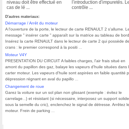
niveau doit être effectué en
l'introduction d'impuretés. L
cas de lé ...
contrôle ...
D'autres materiaux:
Démarrage / Arrêt du moteur
A l'ouverture de la porte, le lecteur de carte RENAULT 2 s'allume. L
message " insérer carte " apparaît sur la matrice au tableau de bord
Insérez la carte RENAULT dans le lecteur de carte 2 qui possède d
crans : le premier correspond à la positi ...
Moteur V4Y
PRESENTATION DU CIRCUIT A faibles charges, l'air frais situé en
amont du papillon des gaz, balaye les vapeurs d'huile situées dans 
carter moteur. Les vapeurs d'huile sont aspirées en faible quantité p
dépression régnant en aval du papillo ...
Changement de roue
Garez la voiture sur un sol plan non glissant (exemple : évitez le
carrelage...) et résistant (si nécessaire, interposez un support solide
sous la semelle du cric), enclenchez le signal de détresse. Arrêtez l
moteur. Frein de parking ...