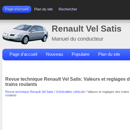
Page d'accueil
Plan du site
Rechercher
Renault Vel Satis
Manuel du conducteur
Page d'accueil
Nouveau
Populaire
Plan du site
Contacts
Rechercher
Revue technique Renault Vel Satis: Valeurs et reglages 
trains roulants
Revue technique Renault Vel Satis
/
Généralités véhicule
/ Valeurs et reglages des trains
roulants