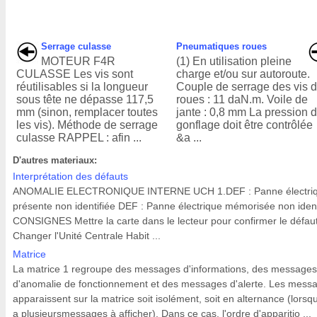
Serrage culasse
Pneumatiques roues
MOTEUR F4R
(1) En utilisation pleine
CULASSE Les vis sont
charge et/ou sur autoroute.
réutilisables si la longueur
Couple de serrage des vis 
sous tête ne dépasse 117,5
roues : 11 daN.m. Voile de
mm (sinon, remplacer toutes
jante : 0,8 mm La pression 
les vis). Méthode de serrage
gonflage doit être contrôlée
culasse RAPPEL : afin ...
&a ...
D'autres materiaux:
Interprétation des défauts
ANOMALIE ELECTRONIQUE INTERNE UCH 1.DEF : Panne électri
présente non identifiée DEF : Panne électrique mémorisée non ident
CONSIGNES Mettre la carte dans le lecteur pour confirmer le défaut
Changer l'Unité Centrale Habit ...
Matrice
La matrice 1 regroupe des messages d'informations, des messages
d'anomalie de fonctionnement et des messages d'alerte. Les mess
apparaissent sur la matrice soit isolément, soit en alternance (lorsqu'
a plusieursmessages à afficher). Dans ce cas, l'ordre d'apparitio ...