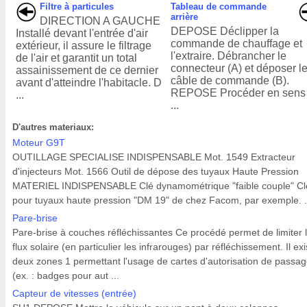
Filtre à particules
Tableau de commande
arrière
DIRECTION A GAUCHE
DEPOSE Déclipper la
Installé devant l'entrée d'air
commande de chauffage et
extérieur, il assure le filtrage
l'extraire. Débrancher le
de l'air et garantit un total
connecteur (A) et déposer l
assainissement de ce dernier
câble de commande (B).
avant d'atteindre l'habitacle. D
REPOSE Procéder en sens 
...
...
D'autres materiaux:
Moteur G9T
OUTILLAGE SPECIALISE INDISPENSABLE Mot. 1549 Extracteur
d'injecteurs Mot. 1566 Outil de dépose des tuyaux Haute Pression
MATERIEL INDISPENSABLE Clé dynamométrique "faible couple" Cl
pour tuyaux haute pression "DM 19" de chez Facom, par exemple. .
Pare-brise
Pare-brise à couches réfléchissantes Ce procédé permet de limiter 
flux solaire (en particulier les infrarouges) par réfléchissement. Il exi
deux zones 1 permettant l'usage de cartes d'autorisation de passa
(ex. : badges pour aut ...
Capteur de vitesses (entrée)