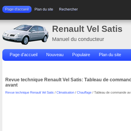
Page d'accueil
Plan du site
Rechercher
Renault Vel Satis
Manuel du conducteur
Page d'accueil
Nouveau
Populaire
Plan du site
Contacts
Rechercher
Revue technique Renault Vel Satis: Tableau de comman
avant
Revue technique Renault Vel Satis
/
Climatisation
/
Chauffage
/ Tableau de commande av