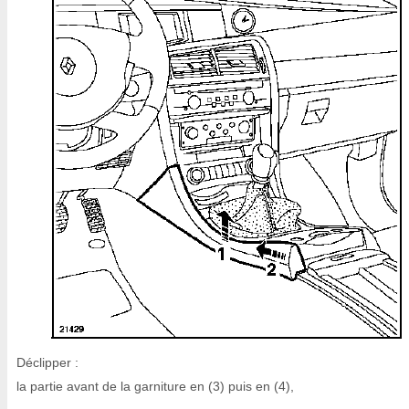
Déclipper :
la partie avant de la garniture en (3) puis en (4),