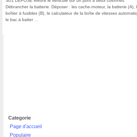
SU1 DEPOSE Mettre le véhicule sur un pont à deux colonnes.
Débrancher la batterie. Déposer : les cache-moteur, la batterie (A), 
boîtier à fusibles (B), le calculateur de la boîte de vitesses automati
le bac à batter ...
Categorie
Page d'accueil
Populaire