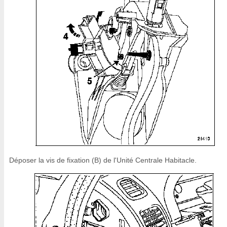
Déposer la vis de fixation (B) de l'Unité Centrale Habitacle.