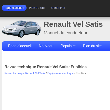
Page d'accueil
Plan du site
Rechercher
Renault Vel Satis
Manuel du conducteur
Page d'accueil
Nouveau
Populaire
Plan du site
Contacts
Rechercher
Revue technique Renault Vel Satis: Fusibles
Revue technique Renault Vel Satis
/
Equipement électrique
/ Fusibles