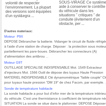
SOUS-VIRAGE Ce systèm
volonté de respecter
aide à conserver le contrôle
l'environnement. La plupart
du véhicule dans les
des versions sont équipées
situations " critiques " de
d'un syst&egra ...
conduite (évitement d'un
obstacle, per ...
D'autres materiaux:
Moteur P9X
DEPOSE Débrancher la batterie. Vidanger le circuit de fluide réfrigé
à l'aide d'une station de charge. Déposer : la protection sous moteur
partiellement les pare-boues. Débrancher les connecteurs (A)
d'alimentation des antibrou ...
Moteur G9T
OUTILLAGE SPECIALISE INDISPENSABLE Mot. 1549 Extracteur
d'injecteurs Mot. 1566 Outil de dépose des tuyaux Haute Pression
MATERIEL INDISPENSABLE Clé dynamométrique "faible couple" Cl
pour tuyaux haute pression "DM 19" de chez Facom, par exemple. .
Sonde de température habitacle
La sonde habitacle a pour but d'infor mer de la température intérieu
du véhicule. C'est une thermistance à coefficient de température nég
SITUATION La sonde se situe dans le plafonnier. DEPOSE Déposer 