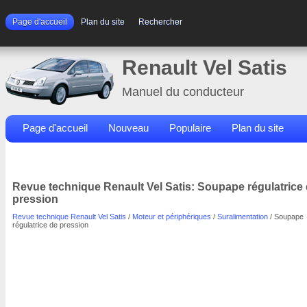
Page d'accueil
Plan du site
Rechercher
Renault Vel Satis
Manuel du conducteur
Page d'accueil
Nouveau
Populaire
Plan du site
Contacts
Rechercher
Revue technique Renault Vel Satis: Soupape régulatrice
pression
Revue technique Renault Vel Satis
/
Moteur et périphériques
/
Suralimentation
/ Soupape
régulatrice de pression