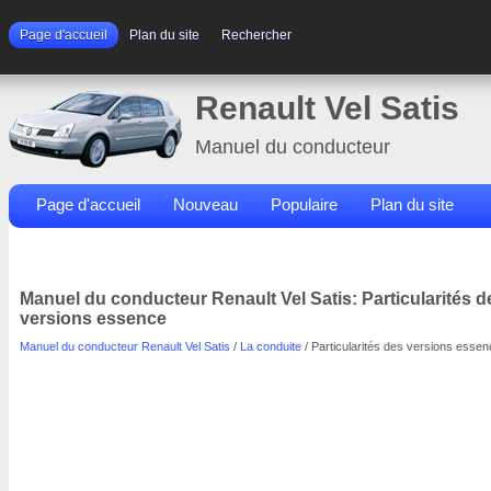
Page d'accueil
Plan du site
Rechercher
Renault Vel Satis
Manuel du conducteur
Page d'accueil
Nouveau
Populaire
Plan du site
Contacts
Rechercher
Manuel du conducteur Renault Vel Satis: Particularités d
versions essence
Manuel du conducteur Renault Vel Satis
/
La conduite
/ Particularités des versions esse