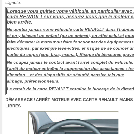
clignote.
Lorsque vous quittez votre véhicule, en particulier avec 
carte RENAULT sur vous, assurez-vous que le moteur e
bien arrêté.
Ne quittez jamais votre véhicule carte RENAULT dans l'habitac
et en y laissant un enfant (ou un animal), en effet celui-ci pour
faire démarrer le moteur ou faire fonctionner des équipements
électriques, par exemple lève-vitres, et risque de se coincer u
partie du corps (cou, bras, main...). Risque de blessures grave
Ne coupez jamais le contact avant l'arrêt complet du véhicule,
l'arrêt du moteur entraîne la suppression des assistances : fre
direction... et des dispositifs de sécurité passive tels que
airbags, prétensionneurs.
Le retrait de la carte RENAULT entraîne le blocage de la direct
DÉMARRAGE / ARRÊT MOTEUR AVEC CARTE RENAULT MAINS
LIBRES