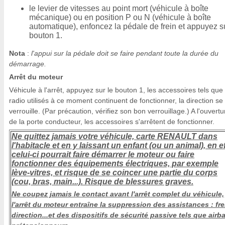
le levier de vitesses au point mort (véhicule à boîte
mécanique) ou en position P ou N (véhicule à boîte
automatique), enfoncez la pédale de frein et appuyez su
bouton 1.
Nota
:
l'appui sur la pédale doit se faire pendant toute la durée du
démarrage.
Arrêt du moteur
Véhicule à l'arrêt, appuyez sur le bouton 1, les accessoires tels que
radio utilisés à ce moment continuent de fonctionner, la direction se
verrouille. (Par précaution, vérifiez son bon verrouillage.) A l'ouvertu
de la porte conducteur, les accessoires s'arrêtent de fonctionner.
Ne quittez jamais votre véhicule, carte RENAULT dans
l'habitacle et en y laissant un enfant (ou un animal), en ef
celui-ci pourrait faire démarrer le moteur ou faire
fonctionner des équipements électriques, par exemple
lève-vitres, et risque de se coincer une partie du corps
(cou, bras, main...). Risque de blessures graves.
Ne coupez jamais le contact avant l'arrêt complet du véhicule,
l'arrêt du moteur entraîne la suppression des assistances : fre
direction...et des dispositifs de sécurité passive tels que airb