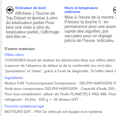
Ordinateur de bord
Heure et température
extérieure
Afficheur 1 Touche de
Mise à l'heure de la montre 
Top Départ et demise à zéro
Pressez la touche 3 : en
du totalisateur partiel Pour
permanence pour une avan
faire une mise à zéro du
rapide des aiguilles, par
totalisateur partiel, l'affichage
saccades pour un réglage
doit être en ...
précis de l'heure. Indicateu .
D'autres materiaux:
Effets client
CONSIGNES Avant de réaliser les démarches liées aux effets client,
s'assurer de l'absence de défaut et de la conformité (ou non) des
"paramètres" et "états", grâce à l'outil de diagnostic. Si l'effet client n
Ingrédients
Moteur F4R Turbocompressé Compresseur : DELPHI HARISSON V
Huile pour compresseur DELPHI HARISSON : Capacité d'huile 250
Pour tout complément, utiliser de l'huile PLANETELF PAG 488. Flui
réfrigérant : R134a : 650 g +- 35 Moteur G9T ...
Fonction antidémarrage
MOTEURS G9T - P9X Ce véhicule est équipé d'un système