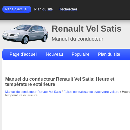
Page d'accueil
Plan du site
Rechercher
Renault Vel Satis
Manuel du conducteur
Page d'accueil
Nouveau
Populaire
Plan du site
Contacts
Rechercher
Manuel du conducteur Renault Vel Satis: Heure et
température extérieure
Manuel du conducteur Renault Vel Satis
/
Faites connaissance avec votre voiture
/ Heure
température extérieure