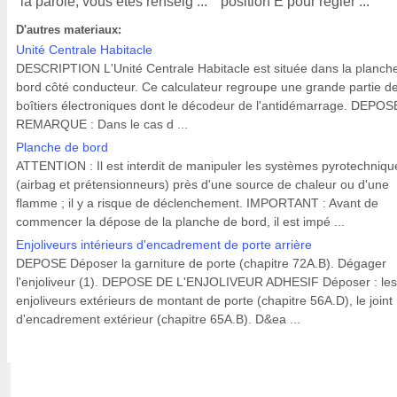
la parole, vous êtes renseig ...
position E pour régler ...
D'autres materiaux:
Unité Centrale Habitacle
DESCRIPTION L'Unité Centrale Habitacle est située dans la planch
bord côté conducteur. Ce calculateur regroupe une grande partie d
boîtiers électroniques dont le décodeur de l'antidémarrage. DEPOS
REMARQUE : Dans le cas d ...
Planche de bord
ATTENTION : Il est interdit de manipuler les systèmes pyrotechniqu
(airbag et prétensionneurs) près d'une source de chaleur ou d'une
flamme ; il y a risque de déclenchement. IMPORTANT : Avant de
commencer la dépose de la planche de bord, il est impé ...
Enjoliveurs intérieurs d'encadrement de porte arrière
DEPOSE Déposer la garniture de porte (chapitre 72A.B). Dégager
l'enjoliveur (1). DEPOSE DE L'ENJOLIVEUR ADHESIF Déposer : les
enjoliveurs extérieurs de montant de porte (chapitre 56A.D), le joint
d'encadrement extérieur (chapitre 65A.B). D&ea ...