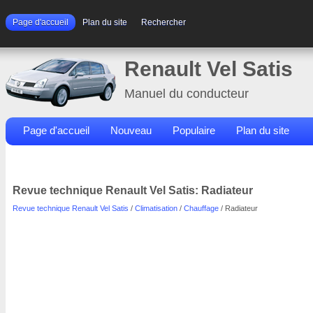
Page d'accueil
Plan du site
Rechercher
Renault Vel Satis
Manuel du conducteur
Page d'accueil
Nouveau
Populaire
Plan du site
Contacts
Rechercher
Revue technique Renault Vel Satis: Radiateur
Revue technique Renault Vel Satis
/
Climatisation
/
Chauffage
/ Radiateur