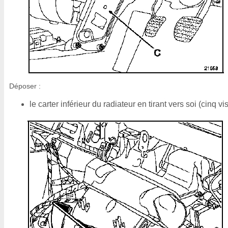
Déposer :
le carter inférieur du radiateur en tirant vers soi (cinq vis