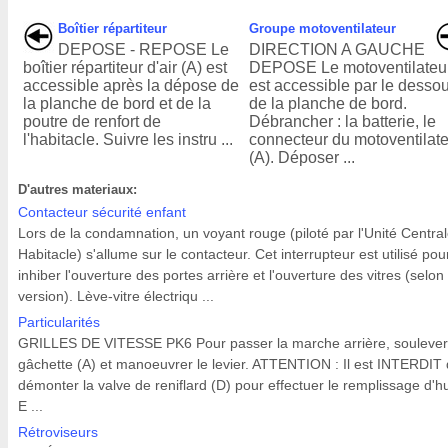
Boîtier répartiteur
Groupe motoventilateur
DEPOSE - REPOSE Le
DIRECTION A GAUCHE
boîtier répartiteur d'air (A) est
DEPOSE Le motoventilateu
accessible après la dépose de
est accessible par le desso
la planche de bord et de la
de la planche de bord.
poutre de renfort de
Débrancher : la batterie, le
l'habitacle. Suivre les instru ...
connecteur du motoventilat
(A). Déposer ...
D'autres materiaux:
Contacteur sécurité enfant
Lors de la condamnation, un voyant rouge (piloté par l'Unité Centra
Habitacle) s'allume sur le contacteur. Cet interrupteur est utilisé pou
inhiber l'ouverture des portes arrière et l'ouverture des vitres (selon
version). Lève-vitre électriqu ...
Particularités
GRILLES DE VITESSE PK6 Pour passer la marche arrière, soulever
gâchette (A) et manoeuvrer le levier. ATTENTION : Il est INTERDIT
démonter la valve de reniflard (D) pour effectuer le remplissage d'hu
E ...
Rétroviseurs