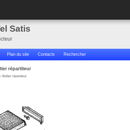
el Satis
cteur
Plan du site
Contacts
Rechercher
ier répartiteur
/ Boîtier répartiteur