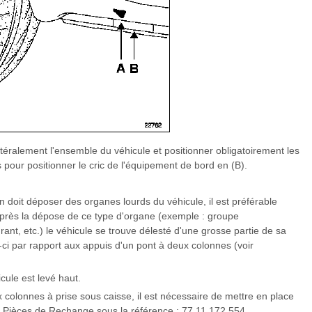
atéralement l'ensemble du véhicule et positionner obligatoirement les
s pour positionner le cric de l'équipement de bord en (B).
 doit déposer des organes lourds du véhicule, il est préférable
, après la dépose de ce type d'organe (exemple : groupe
rant, etc.) le véhicule se trouve délesté d'une grosse partie de sa
-ci par rapport aux appuis d'un pont à deux colonnes (voir
cule est levé haut.
x colonnes à prise sous caisse, il est nécessaire de mettre en place
n Pièces de Rechange sous la référence : 77 11 172 554.