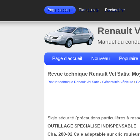
Page d'accueil
Plan du site
Rechercher
Renault V
Manuel du condu
Page d'accueil
Nouveau
Populaire
Revue technique Renault Vel Satis: Mo
Revue technique Renault Vel Satis
/
Généralités véhicule
/
Ca
Sigle sécurité (précautions particulières à resp
OUTILLAGE SPECIALISE INDISPENSABLE
Cha. 280-02 Cale adaptable sur cric rouleur