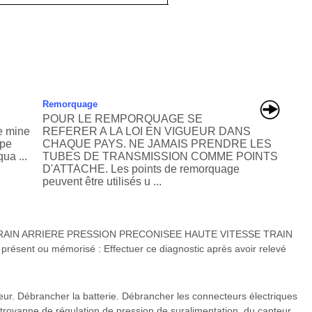
Remorquage
POUR LE REMPORQUAGE SE
 mine
REFERER A LA LOI EN VIGUEUR DANS
ype
CHAQUE PAYS. NE JAMAIS PRENDRE LES
ua ...
TUBES DE TRANSMISSION COMME POINTS
D'ATTACHE. Les points de remorquage
peuvent être utilisés u ...
RAIN ARRIERE PRESSION PRECONISEE HAUTE VITESSE TRAIN
ésent ou mémorisé : Effectuer ce diagnostic après avoir relevé
. Débrancher la batterie. Débrancher les connecteurs électriques
ectrovanne de régulation de pression de suralimentation, du capteur