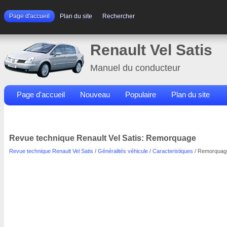
Page d'accueil
Plan du site
Rechercher
Renault Vel Satis
Manuel du conducteur
Page d'accueil
Nouveau
Populaire
Plan du site
Contacts
Rechercher
Revue technique Renault Vel Satis: Remorquage
Revue technique Renault Vel Satis
/
Généralités véhicule
/
Caracteristiques
/ Remorquag