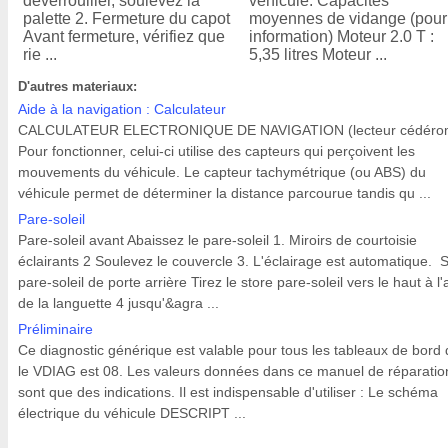
déverrouiller, soulevez la
véhicule. Capacités
palette 2. Fermeture du capot
moyennes de vidange (pour
Avant fermeture, vérifiez que
information) Moteur 2.0 T :
rie ...
5,35 litres Moteur ...
D'autres materiaux:
Aide à la navigation : Calculateur
CALCULATEUR ELECTRONIQUE DE NAVIGATION (lecteur cédéro
Pour fonctionner, celui-ci utilise des capteurs qui perçoivent les
mouvements du véhicule. Le capteur tachymétrique (ou ABS) du
véhicule permet de déterminer la distance parcourue tandis qu ...
Pare-soleil
Pare-soleil avant Abaissez le pare-soleil 1. Miroirs de courtoisie
éclairants 2 Soulevez le couvercle 3. L'éclairage est automatique. 
pare-soleil de porte arrière Tirez le store pare-soleil vers le haut à l'
de la languette 4 jusqu'&agra ...
Préliminaire
Ce diagnostic générique est valable pour tous les tableaux de bord 
le VDIAG est 08. Les valeurs données dans ce manuel de réparatio
sont que des indications. Il est indispensable d'utiliser : Le schéma
électrique du véhicule DESCRIPT ...