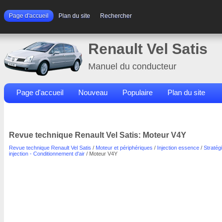
Page d'accueil
Plan du site
Rechercher
Renault Vel Satis
Manuel du conducteur
Page d'accueil
Nouveau
Populaire
Plan du site
Contacts
Rechercher
Revue technique Renault Vel Satis: Moteur V4Y
Revue technique Renault Vel Satis
/
Moteur et périphériques
/
Injection essence
/
Stratég
injection - Conditionnement d'air
/ Moteur V4Y