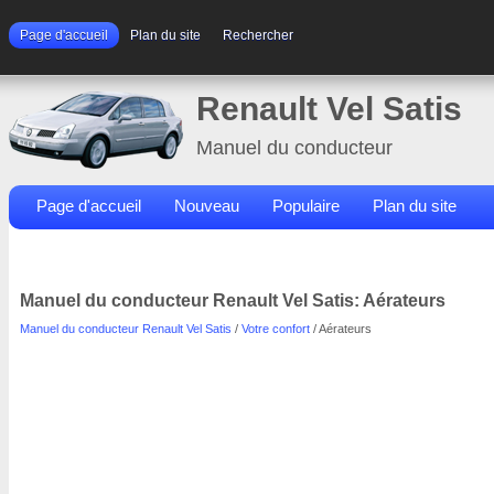
Page d'accueil
Plan du site
Rechercher
Renault Vel Satis
Manuel du conducteur
Page d'accueil
Nouveau
Populaire
Plan du site
Contacts
Rechercher
Manuel du conducteur Renault Vel Satis: Aérateurs
Manuel du conducteur Renault Vel Satis
/
Votre confort
/ Aérateurs