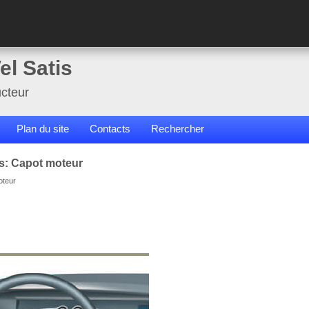
el Satis
cteur
Plan du site
Contacts
Rechercher
s: Capot moteur
oteur