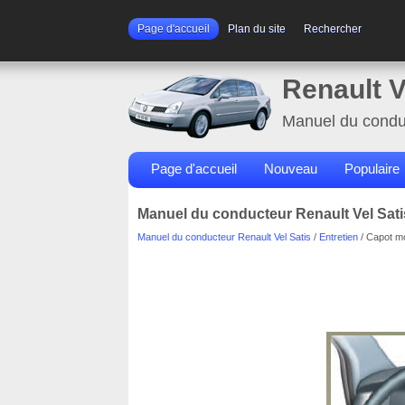
Page d'accueil
Plan du site
Rechercher
Renault V
Manuel du condu
Page d'accueil
Nouveau
Populaire
Manuel du conducteur Renault Vel Sati
Manuel du conducteur Renault Vel Satis
/
Entretien
/ Capot m