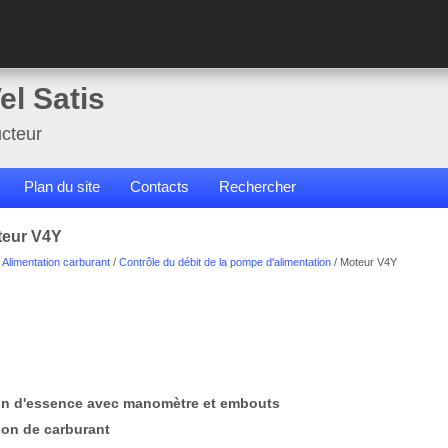
el Satis
cteur
Plan du site
Contacts
Rechercher
teur V4Y
/
Alimentation carburant
/
Contrôle du débit de la pompe d'alimentation
/ Moteur V4Y
sion d'essence avec manomètre et embouts
ion de carburant