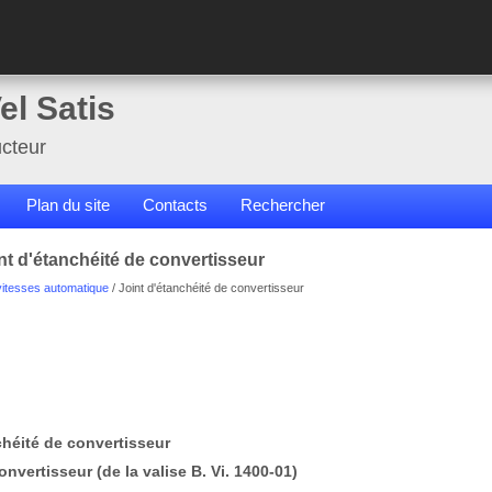
el Satis
cteur
Plan du site
Contacts
Rechercher
nt d'étanchéité de convertisseur
vitesses automatique
/ Joint d'étanchéité de convertisseur
nchéité de convertisseur
nvertisseur (de la valise B. Vi. 1400-01)