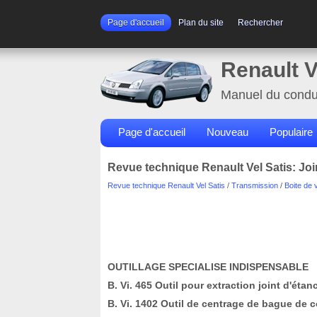
Page d'accueil
Plan du site
Rechercher
Renault V
Manuel du condu
Page d'accueil
Nouveau
Populaire
Revue technique Renault Vel Satis: Joi
Revue technique Renault Vel Satis
/
Transmission
/
Boite de 
OUTILLAGE SPECIALISE INDISPENSABLE
B. Vi. 465 Outil pour extraction joint d'éta
B. Vi. 1402 Outil de centrage de bague de co