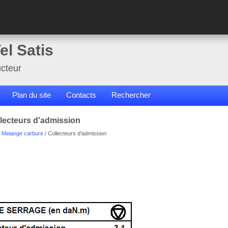
el Satis
cteur
Plan du site
Contacts
Rechercher
llecteurs d'admission
/
Melange carbure
/ Collecteurs d'admission