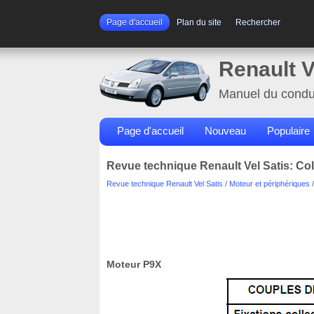
Page d'accueil
Plan du site
Rechercher
Renault V
Manuel du condu
Page d'accueil
Nouveau
Populaire
Revue technique Renault Vel Satis: Co
Revue technique Renault Vel Satis
/
Moteur et périphériques
Moteur P9X