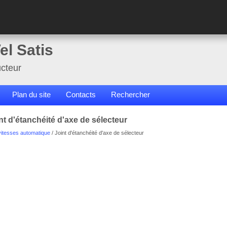
el Satis
cteur
Plan du site
Contacts
Rechercher
nt d'étanchéité d'axe de sélecteur
vitesses automatique
/ Joint d'étanchéité d'axe de sélecteur