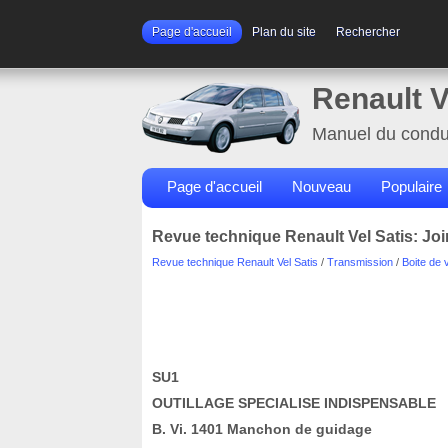
Page d'accueil
Plan du site
Rechercher
Renault V
Manuel du condu
Page d'accueil
Nouveau
Populaire
Revue technique Renault Vel Satis: Joi
Revue technique Renault Vel Satis
/
Transmission
/
Boite de 
SU1
OUTILLAGE SPECIALISE INDISPENSABLE
B. Vi. 1401 Manchon de guidage