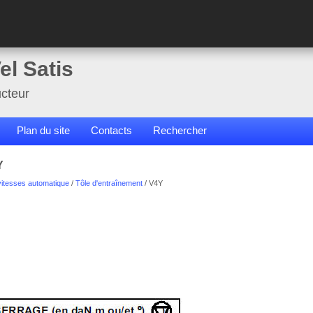
el Satis
cteur
Plan du site
Contacts
Rechercher
Y
vitesses automatique
/
Tôle d'entraînement
/ V4Y