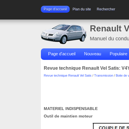
Page d'accueil
Plan du site
Rechercher
Renault V
Manuel du condu
Page d'accueil
Nouveau
Populaire
Revue technique Renault Vel Satis: V4
Revue technique Renault Vel Satis
/
Transmission
/
Boite de 
MATERIEL INDISPENSABLE
Outil de maintien moteur