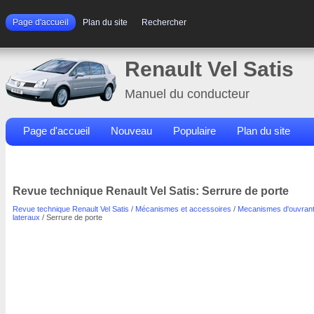
Page d'accueil
Plan du site
Rechercher
Renault Vel Satis
Manuel du conducteur
Page d'accueil
Nouveau
Populaire
Plan du site
Contacts
Rechercher
Revue technique Renault Vel Satis: Serrure de porte
Revue technique Renault Vel Satis
/
Mécanismes et accessoires
/
Mecanismes d'ouvran
lateraux
/ Serrure de porte