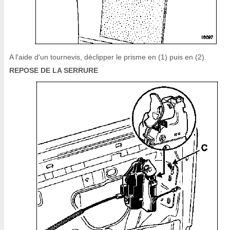
A l'aide d'un tournevis, déclipper le prisme en (1) puis en (2).
REPOSE DE LA SERRURE