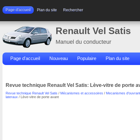
Page d'accueil
Plan du site
Rechercher
Renault Vel Satis
Manuel du conducteur
Page d'accueil
Nouveau
Populaire
Plan du site
Contacts
Rechercher
Revue technique Renault Vel Satis: Lève-vitre de porte a
Revue technique Renault Vel Satis
/
Mécanismes et accessoires
/
Mecanismes d'ouvran
lateraux
/ Lève-vitre de porte avant