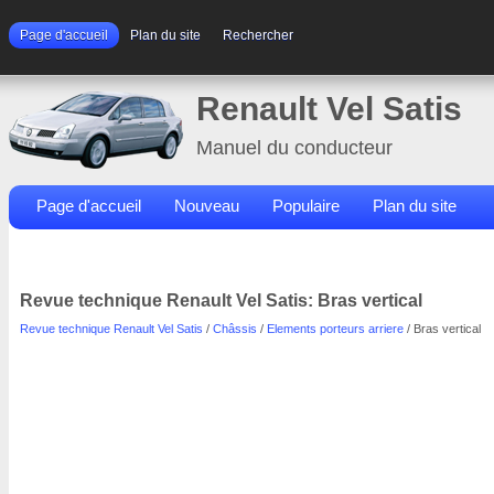
Page d'accueil
Plan du site
Rechercher
Renault Vel Satis
Manuel du conducteur
Page d'accueil
Nouveau
Populaire
Plan du site
Contacts
Rechercher
Revue technique Renault Vel Satis: Bras vertical
Revue technique Renault Vel Satis
/
Châssis
/
Elements porteurs arriere
/ Bras vertical