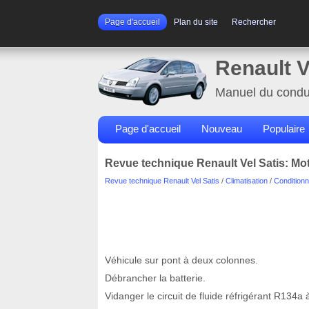
Page d'accueil
Plan du site
Rechercher
Renault V
Manuel du condu
Page d'accueil
Nouveau
Populaire
Revue technique Renault Vel Satis: M
Revue technique Renault Vel Satis
/
Climatisation
/
Conditionn
Véhicule sur pont à deux colonnes.
Débrancher la batterie.
Vidanger le circuit de fluide réfrigérant R134a 