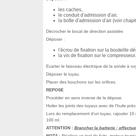
les caches,
le conduit d'admission d'air,
la boîte d'admission d'air (voir chap
Décrocher le bocal de direction assistée.
Déposer :
l'écrou de fixation sur la bouteille d
la vis de fixation sur le compresseur.
Ecarter le faisceau électrique de la sonde à oxy
Déposer le tuyau.
Placer des bouchons sur les orifices.
REPOSE
Procéder en sens inverse de la dépose.
Huiler les joints des tuyaux avec de l'huile pré
Lors du remplacement d'un tuyau, rajouter 10 ml
100 ml.
ATTENTION :
Brancher la batterie ; effectu
NOTA :
Réaliser un test de fuite, moteur tour