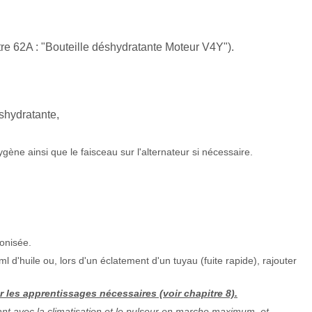
itre 62A : "Bouteille déshydratante Moteur V4Y").
éshydratante,
gène ainsi que le faisceau sur l'alternateur si nécessaire.
conisée.
 d'huile ou, lors d'un éclatement d'un tuyau (fuite rapide), rajouter
er les apprentissages nécessaires (voir chapitre 8).
nant avec la climatisation et le pulseur en marche maximum, et