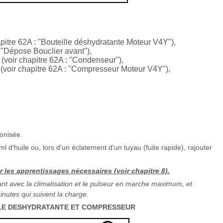
hapitre 62A : "Bouteille déshydratante Moteur V4Y"),
: "Dépose Bouclier avant"),
 (voir chapitre 62A : "Condenseur"),
r (voir chapitre 62A : "Compresseur Moteur V4Y"),
conisée.
 d'huile ou, lors d'un éclatement d'un tuyau (fuite rapide), rajouter
er les apprentissages nécessaires (voir chapitre 8).
nant avec la climatisation et le pulseur en marche maximum, et
inutes qui suivent la charge.
LLE DESHYDRATANTE ET COMPRESSEUR