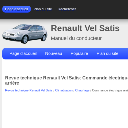
Page d'accueil
Plan du site
Rechercher
Renault Vel Satis
Manuel du conducteur
Page d'accueil
Nouveau
Populaire
Plan du site
Contacts
Rechercher
Revue technique Renault Vel Satis: Commande électriqu
arrière
Revue technique Renault Vel Satis
/
Climatisation
/
Chauffage
/ Commande électrique arri