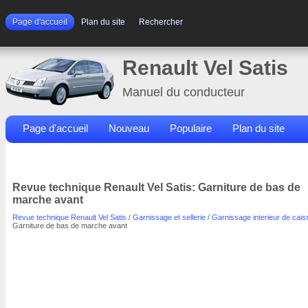
Page d'accueil
Plan du site
Rechercher
Renault Vel Satis
Manuel du conducteur
Page d'accueil
Nouveau
Populaire
Plan du site
Contacts
Rechercher
Revue technique Renault Vel Satis: Garniture de bas de
marche avant
Revue technique Renault Vel Satis
/
Garnissage et sellerie
/
Garnissage interieur de cais
Garniture de bas de marche avant