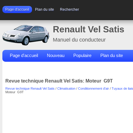
Page d'accueil
Plan du site
Rechercher
Renault Vel Satis
Manuel du conducteur
Page d'accueil
Nouveau
Populaire
Plan du site
Contacts
Rechercher
Revue technique Renault Vel Satis: Moteur G9T
Revue technique Renault Vel Satis
/
Climatisation
/
Conditionnement d'air
/
Tuyaux de liai
Moteur G9T