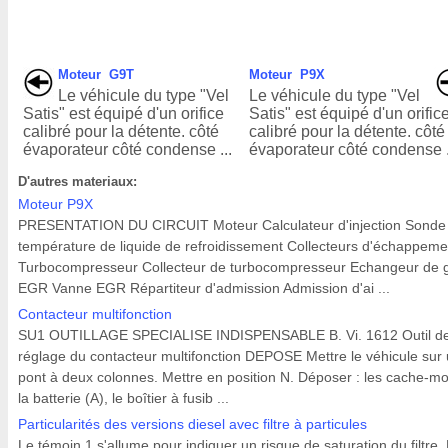
Moteur G9T
Moteur P9X
Le véhicule du type "Vel
Le véhicule du type "Vel
Satis" est équipé d'un orifice
Satis" est équipé d'un orific
calibré pour la détente. côté
calibré pour la détente. côté
évaporateur côté condense ...
évaporateur côté condense .
D'autres materiaux:
Moteur P9X
PRESENTATION DU CIRCUIT Moteur Calculateur d'injection Sonde
température de liquide de refroidissement Collecteurs d'échappeme
Turbocompresseur Collecteur de turbocompresseur Echangeur de 
EGR Vanne EGR Répartiteur d'admission Admission d'ai ...
Contacteur multifonction
SU1 OUTILLAGE SPECIALISE INDISPENSABLE B. Vi. 1612 Outil d
réglage du contacteur multifonction DEPOSE Mettre le véhicule sur
pont à deux colonnes. Mettre en position N. Déposer : les cache-mo
la batterie (A), le boîtier à fusib ...
Particularités des versions diesel avec filtre à particules
Le témoin 1 s'allume pour indiquer un risque de saturation du filtre.