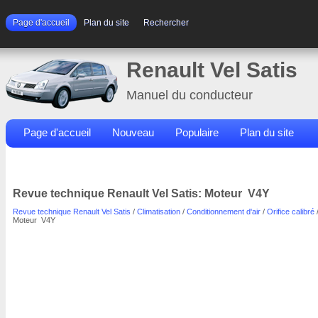
Page d'accueil
Plan du site
Rechercher
Renault Vel Satis
Manuel du conducteur
Page d'accueil
Nouveau
Populaire
Plan du site
Contacts
Rechercher
Revue technique Renault Vel Satis: Moteur V4Y
Revue technique Renault Vel Satis
/
Climatisation
/
Conditionnement d'air
/
Orifice calibré
Moteur V4Y