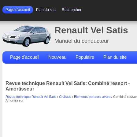
Page d'accueil
Plan du site
Rechercher
Renault Vel Satis
Manuel du conducteur
Page d'accueil
Nouveau
Populaire
Plan du site
Contacts
Rechercher
Revue technique Renault Vel Satis: Combiné ressort -
Amortisseur
Revue technique Renault Vel Satis
/
Châssis
/
Elements porteurs avant
/ Combiné ressort
Amortisseur