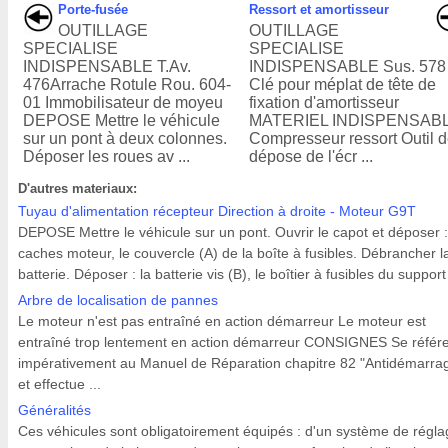
Porte-fusée
Ressort et amortisseur
OUTILLAGE
OUTILLAGE
SPECIALISE
SPECIALISE
INDISPENSABLE T.Av.
INDISPENSABLE Sus. 578
476Arrache Rotule Rou. 604-
Clé pour méplat de tête de
01 Immobilisateur de moyeu
fixation d'amortisseur
DEPOSE Mettre le véhicule
MATERIEL INDISPENSAB
sur un pont à deux colonnes.
Compresseur ressort Outil 
Déposer les roues av ...
dépose de l'écr ...
D'autres materiaux:
Tuyau d'alimentation récepteur Direction à droite - Moteur G9T
DEPOSE Mettre le véhicule sur un pont. Ouvrir le capot et déposer :
caches moteur, le couvercle (A) de la boîte à fusibles. Débrancher l
batterie. Déposer : la batterie vis (B), le boîtier à fusibles du support 
Arbre de localisation de pannes
Le moteur n'est pas entraîné en action démarreur Le moteur est
entraîné trop lentement en action démarreur CONSIGNES Se référ
impérativement au Manuel de Réparation chapitre 82 "Antidémarra
et effectue ...
Généralités
Ces véhicules sont obligatoirement équipés : d'un système de régla