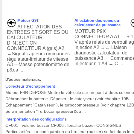
Moteur G9T
Affectation des voies du
calculateur de puissance
AFFECTATION DES
MOTEUR P9X
ENTREES ET SORTIES DU
CONNECTEUR A A1 --- + 1
CALCULATEUR
V après relais de verrouilla
D'INJECTION
injection A2 →← Liaison
CONNECTEUR A (gris) A2
diagnostic calculateur de
←Signal capteur commandes
puissance A3 ← Command
régulateur-limiteur de vitesse
injecteur n 1 A4 ← C ...
A3 ---Masse potentiomètre de
p&ea ...
D'autres materiaux:
Collecteur d'échappement
Moteur F4R DEPOSE Mettre le véhicule sur un pont à deux colonne
Débrancher la batterie. Déposer : le catalyseur (voir chapitre 19B
Echappement "Catalyseur"), le turbocompresseur (voir chapitre 12B
Suralimentation "Turbocompresseur&qu ...
Interprétation des configurations
CF001 : volume buzzer CF006 : tonalité buzzer CONSIGNES
Particularités : La configuration du bruiteur (buzzer) se fait dans le