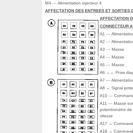
M4 --- Alimentation injecteur 4
AFFECTATION DES ENTREES ET SORTIES 
AFFECTATION D
CONNECTEUR A
A1 --- Alimentatio
A2 --- Alimentatio
A3 --- Masse
A4 --- Masse
A5 --- Masse
A6 →← Prise diag
A7 --- Alimentati
A8 ← Signal poten
A10 --- Commande 
A11 --- Masse son
potentiomètre de 
vitesse
A17 → Commande 
A18 → Commande d