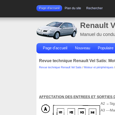
Page d'accueil
Plan du site
Rechercher
Renault V
Manuel du condu
Page d'accueil
Nouveau
Populaire
Revue technique Renault Vel Satis: Mo
Revue technique Renault Vel Satis
/
Moteur et périphériques
AFFECTATION DES ENTREES ET SORTIES D
A2 ←Sign
A3 ---Ma