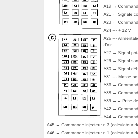
A19 → Commande 
A21 ← Signale co
A23 ← Commande M
A24 --- + 12 V
A26 --- Alimentat
d'air
A27 ← Signal pote
A29 ← Signal son
A30 ← Signal débi
A31 --- Masse pot
A36 → Commande 
A38 → Commande d
A39 →← Prise de 
A42 → Commande 
A44 → Commande i
A45 → Commande injecteur n 3 (calculateur d
A46 → Commande injecteur n 1 (calculateur d