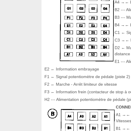
A4 →← L
B2 --- A
B3 --- M
B4 →← L
C1 ← Sig
C3 →← 
D2 ← Mar
distance
E1 --- A
E2 ← Information embrayage
F1 ← Signal potentiomètre de pédale (piste 2)
F2 ← Marche - Arrêt limiteur de vitesse
F3 ← Information frein (contacteur de stop à o
H2 --- Alimentation potentiomètre de pédale (pi
CONNEC
A1 →← 
Vitesse
B1 →← 