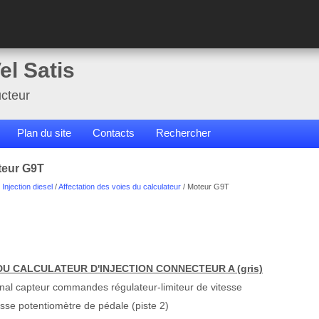
el Satis
cteur
Plan du site
Contacts
Rechercher
teur G9T
/
Injection diesel
/
Affectation des voies du calculateur
/ Moteur G9T
U CALCULATEUR D'INJECTION CONNECTEUR A (gris)
al capteur commandes régulateur-limiteur de vitesse
sse potentiomètre de pédale (piste 2)