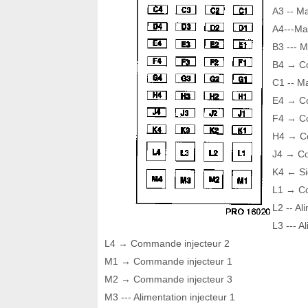
A3 -- Ma
A4---Ma
B3 --- 
B4 → Co
C1 -- M
E4 → Co
F4 → Co
H4 → Co
J4 → Co
K4 ← Si
L1 → Co
L2 -- Al
L3 --- A
L4 → Commande injecteur 2
M1 → Commande injecteur 1
M2 → Commande injecteur 3
M3 --- Alimentation injecteur 1