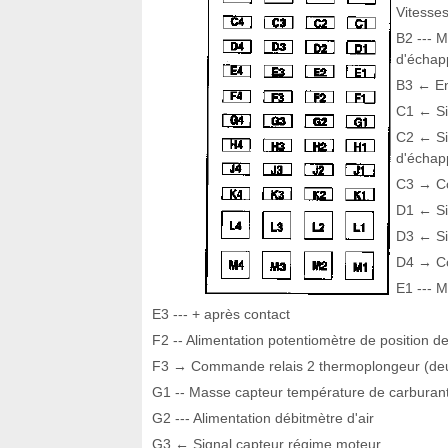
Vitesse
B2 --- M
d'écha
B3 ← En
C1 ← Si
C2 ← Si
d'écha
C3 → Co
D1 ← Si
D3 ← Si
D4 → Co
E1 --- 
E3 --- + après contact
F2 -- Alimentation potentiomètre de position 
F3 → Commande relais 2 thermoplongeur (de
G1 -- Masse capteur température de carburan
G2 --- Alimentation débitmètre d'air
G3 ← Signal capteur régime moteur