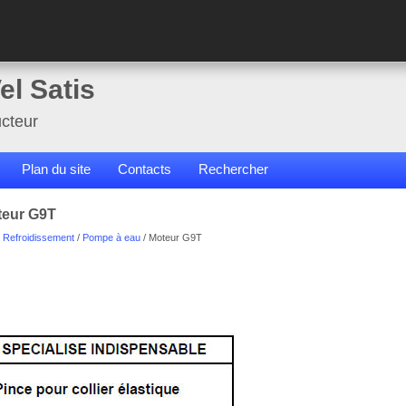
el Satis
cteur
Plan du site
Contacts
Rechercher
teur G9T
/
Refroidissement
/
Pompe à eau
/ Moteur G9T