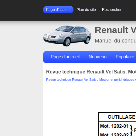
Page d'accueil
Plan du site
Rechercher
Renault V
Manuel du condu
Page d'accueil
Nouveau
Populaire
Revue technique Renault Vel Satis: Mo
Revue technique Renault Vel Satis
/
Moteur et périphériques