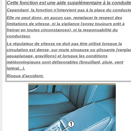
Cette fonction est une aide supplémentaire à la conduite
Cependant, la fonction n'intervient pas à la place du conducte
Elle ne peut donc, en aucun cas, remplacer le respect des
limitations de vitesse, ni la vigilance (soyez toujours prêt à
freiner en toutes circonstances), ni la responsabilité du
conducteur.
Le régulateur de vitesse ne doit pas être utilisé lorsque la
circulation est dense, sur route sinueuse ou glissante (vergla
aquaplanage, gravillons) et lorsque les conditions
météorologiques sont défavorables (brouillard, pluie, vent
latéral...).
Risque d'accident.