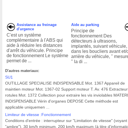
Assistance au freinage
Aide au parking
d'urgence
Principe de
C'est un système
fonctionnement Des
complémentaire à l'ABS qui
détecteurs à ultrasons,
aide à réduire les distances
implantés, suivant véhicule,
d'arrêt du véhicule. Principe
dans les boucliers avant et/
de fonctionnement Le système
arrière du véhicule, " mesur
permet de ...
" la di ...
D'autres materiaux:
SU1
OUTILLAGE SPECIALISE INDISPENSABLE Mot. 1367 Appareil de
maintien moteur Mot. 1367-02 Support moteur T. Av. 476 Extracteur
rotules Mot. 1372 Collection pour extraire les vis inviolables MATER
INDISPENSABLE Vérin d'organes DEPOSE Cette méthode est
applicable uniquemen ...
Limiteur de vitesse :Fonctionnement
Conditions d'entrée : interrupteur sur "Limitation de vitesse" (voyant
"ambre"), 30 km/h minimum, 200 km/h maximum (à titre d'informati